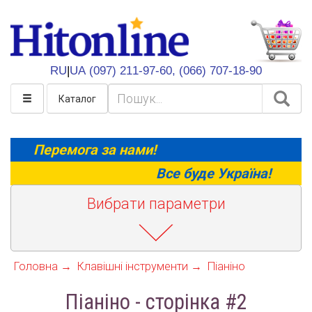
HitOnline
RU
|
UA
(097) 211-97-60,
(066) 707-18-90
Каталог
Перемога за нами!
Все буде Україна!
Вибрати параметри
Головна
Клавішні інструменти
Піаніно
Піаніно - сторінка #2