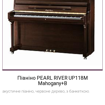
Піаніно PEARL RIVER UP118M
Mahogany+B
акустичне піаніно, червоне дерево, з банкеткою.