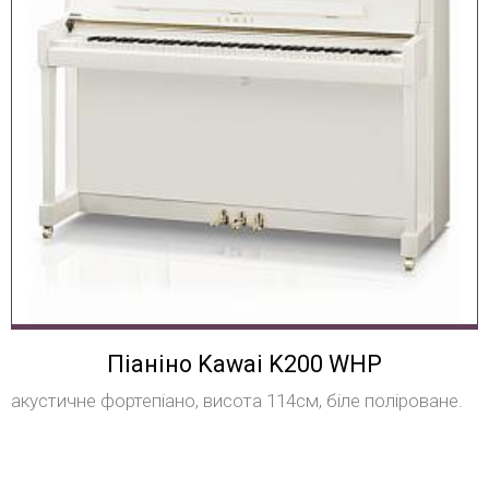
Піаніно Kawai K200 WHP
акустичне фортепіано, висота 114см, біле поліроване.