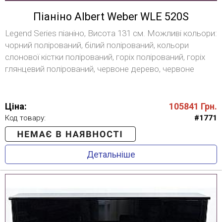
Піаніно Albert Weber WLE 520S
Legend Series піаніно, Висота 131 см. Можливі кольори:
чорний полірований, білий полірований, кольори
слонової кістки полірований, горіх полірований, горіх
глянцевий полірований, червоне дерево, червоне
дерево з червоним відтінком поліроване, червоне
дерево з коричневим відтінком поліроване, вишня,
вишня глянсова полірована, дуб полірований.
Ціна:
105841
Грн.
Код товару:
#1771
Детальніше