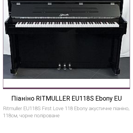
Піаніно RITMULLER EU118S Ebony EU
Ritmuller EU118S First Love 118 Ebony акустичне піаніно,
118см, чорне поліроване