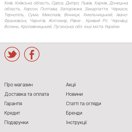
Київ, Київська область, Одеса, Дніпро, Львів, Харків, Донецька
область, Херсон, Полтава, Запоріжжя, Закарпаття, Черкаси,
Тернопіль, Суми, Миколаїв, Вінниця, Хмельницький, Івано-
Франківськ, Чернігів, Житомир, Рівне , Кривий Ріг, Чернівці,
Волинь, Кропивницький, Луганська обл. інші міста України.
acebook
Про магазин
Акції
Доставка та оплата
Новини
Гарантія
Статті та огляди
Кредит
Бренди
Подарунки
Інструкції