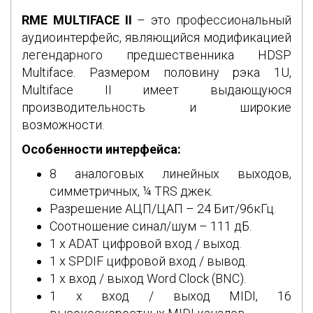
RME MULTIFACE II
– это профессиональный
аудиоинтерфейс, являющийся модификацией
легендарного предшественника HDSP
Multiface. Размером половину рэка 1U,
Multiface II имеет выдающуюся
производительность и широкие
возможности.
Особенности интерфейса:
8 аналоговых линейных выходов,
симметричных, ¼ TRS джек.
Разрешение АЦП/ЦАП – 24 Бит/96кГц.
Соотношение синал/шум – 111 дБ.
1 x ADAT цифровой вход / выход.
1 x SPDIF цифровой вход / вывод.
1 x вход / выход Word Clock (BNC).
1 x вход / выход MIDI, 16