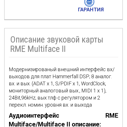
ГАРАНТИЯ
Описание звуковой карты
RME Multiface II
Модернизированый внешний интерфейс вх/
выходов для плат Hammerfall DSP; 8 аналог.
вх. и вых. (ADAT x 1, S/PDIF x 1, WordClock,
мониторный аналоговый вых., MIDI 1 х 1),
24Bit,96kHz; вых.тлф с регулятором и 2
перекл. номин. уровня вх. и выхода
Аудиоинтерфейс RME
Multiface/Multiface II описание: