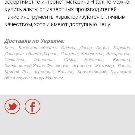
ассортименте интернет-магазина Hitonline можно
купить альты от известных производителей.
Такие инструменты характеризуются отличным
качеством, хотя и имеют доступную цену.
Доставка по Украине:
Киев, Киевская область, Одесса, Днепр, Львов, Харьков,
Донецкая область,Херсон, Полтава, Запорожье, Закарпатье,
Черкассы, Тернополь, Сумы, Николаев, Винница,
Хмельницкий,Ивано-Франковск, Чернигов, Житомир, Ровно,
Кривой Рог, Черновцы, Волынь, Кропивницкий, Луганская
обл.и другие города Украины.
acebook