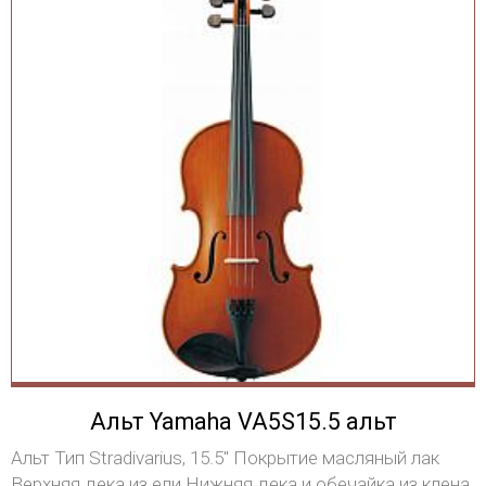
Альт Yamaha VA5S15.5 альт
Альт Тип Stradivarius, 15.5" Покрытие масляный лак
Верхняя дека из ели Нижняя дека и обечайка из клена