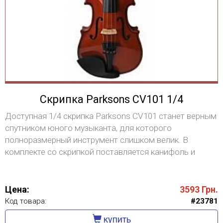
Скрипка Parksons CV101 1/4
Доступная 1/4 скрипка Parksons CV101 станет верным
спутником юного музыканта, для которого
полноразмерный инструмент слишком велик. В
комплекте со скрипкой поставляется канифоль и
деревянный смычок с конским волосом, а легкий кейс
с наплечными лямками облегчает транспортировку и
хранение инструмента.
Цена:
3593
Грн.
Код товара:
#23781
купить