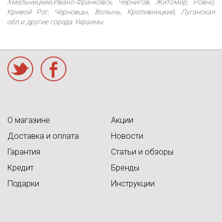
Хмельницкий,Ивано-Франковск, Чернигов, Житомир, Ровно,
Кривой Рог, Черновцы, Волынь, Кропивницкий, Луганская
обл.и другие города Украины.
acebook
О магазине
Акции
Доставка и оплата
Новости
Гарантия
Статьи и обзоры
Кредит
Бренды
Подарки
Инструкции