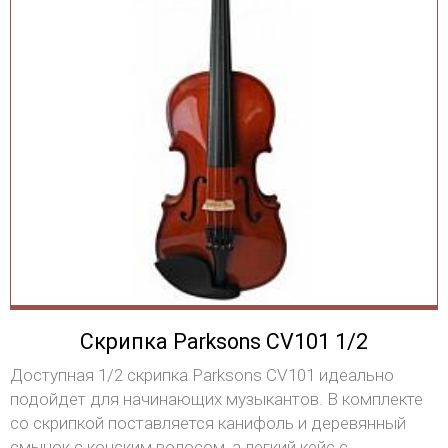
Скрипка Parksons CV101 1/2
Доступная 1/2 скрипка Parksons CV101 идеально
подойдет для начинающих музыкантов. В комплекте
со скрипкой поставляется канифоль и деревянный
смычок с конским волосом, а легкий кейс с