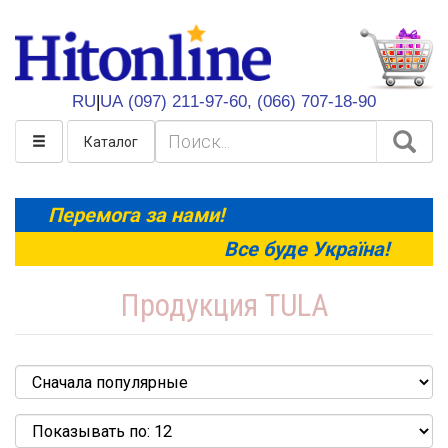
HitOnline
RU
|
UA
(097) 211-97-60,
(066) 707-18-90
Каталог
Перемога за нами!
Все буде Україна!
Продукция TULA