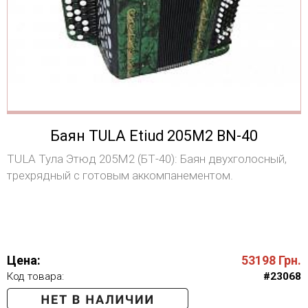
Баян TULA Etiud 205M2 BN-40
ТULA Тула Этюд 205М2 (БТ-40): Баян двухголосный,
трехрядный с готовым аккомпанементом.
Цена:
53198
Грн.
Код товара:
#23068