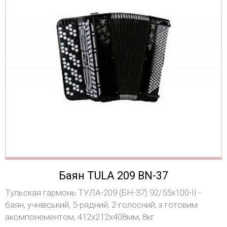
Баян TULA 209 BN-37
Тульская гармонь ТУЛА-209 (БН-37) 92/55х100-II -
баян, учнівський, 5-рядний, 2-голосний, з готовим
акомпонементом, 412х212х408мм, 8кг