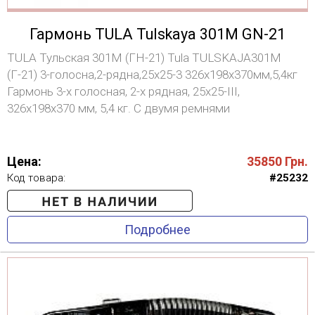
Гармонь TULA Tulskaya 301M GN-21
TULA Тульская 301М (ГН-21) Tula TULSKAJA301M
(Г-21) 3-голосна,2-рядна,25х25-3 326х198х370мм,5,4кг
Гармонь 3-х голосная, 2-х рядная, 25х25-III,
326х198х370 мм, 5,4 кг. С двумя ремнями
Цена:
35850
Грн.
Код товара:
#25232
Подробнее