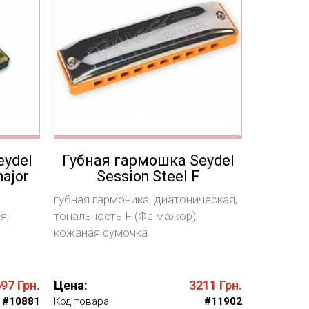
eydel
Губная гармошка Seydel
ajor
Session Steel F
губная гармоника, диатоническая,
я,
тональность F (Фа мажор),
кожаная сумочка
697
Грн.
Цена:
3211
Грн.
#10881
Код товара:
#11902