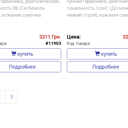
гармоника, диатоническая,
губная гармоника, диатони
ность Bb (Си бемоль
тональность LowC (До маж
, кожаная сумочка
низкий строй), кожаная су
3211
Грн.
Цена:
3
ара:
#11903
Код товара:
купить
купить
Подробнее
Подробнее
ent)
2
3