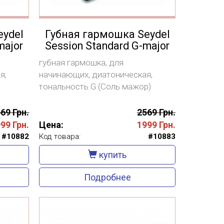
eydel
Губная гармошка Seydel
major
Session Standard G-major
губная гармошка, для
я,
начинающих, диатоническая,
тональность G (Соль мажор)
69 Грн.
2569 Грн.
999
Грн.
Цена:
1999
Грн.
#10882
Код товара:
#10883
купить
Подробнее