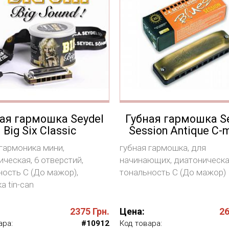
ая гармошка Seydel
Губная гармошка S
Big Six Classic
Session Antique C-m
 гармоника мини,
губная гармошка, для
ческая, 6 отверстий,
начинающих, диатоническа
ность С (До мажор),
тональность С (До мажор)
а tin-can
2375
Грн.
Цена:
2
ара:
#10912
Код товара: