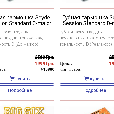
ая гармошка Seydel
Губная гармошка S
ion Standard C-major
Session Standard D-
 гармошка, для
губная гармошка, для
ющих, диатоническая,
начинающих, диатоническа
ность С (До мажор)
тональность D (Ре мажор)
2569 Грн.
25
1999
Грн.
Цена:
1
ара:
#10880
Код товара:
купить
купить
Подробнее
Подробнее