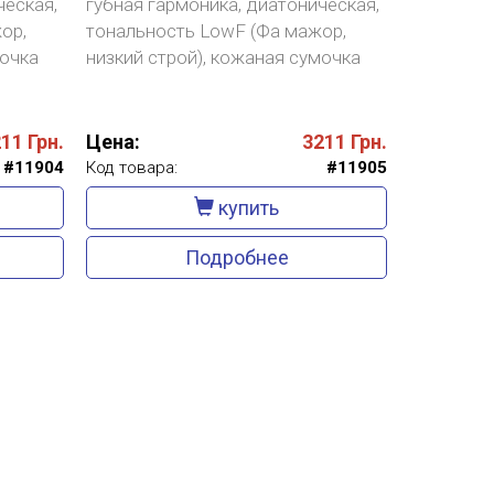
ческая,
губная гармоника, диатоническая,
ор,
тональность LowF (Фа мажор,
мочка
низкий строй), кожаная сумочка
211
Грн.
Цена:
3211
Грн.
#11904
Код товара:
#11905
купить
Подробнее