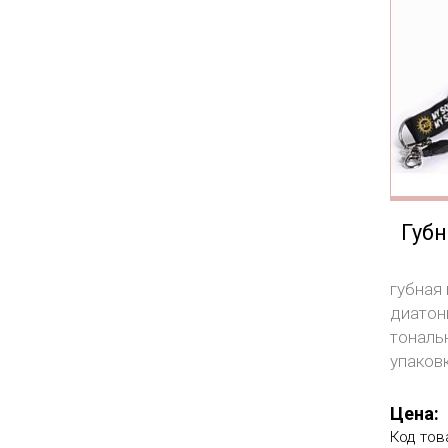
Губн
губная
диатони
тональ
упаковк
Цена:
Код тов