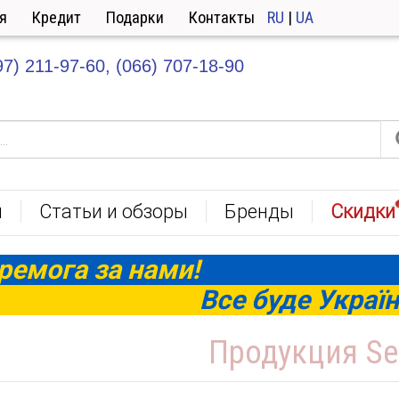
я
Кредит
Подарки
Контакты
RU
|
UA
97) 211-97-60,
(066) 707-18-90
ы
Статьи и обзоры
Бренды
Скидки
ремога за нами!
Все буде Україн
Продукция Se