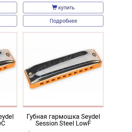
купить
Подробнее
eydel
Губная гармошка Seydel
wC
Session Steel LowF