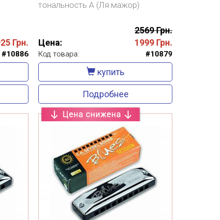
тональность А (Ля мажор)
2569 Грн.
925
Грн.
Цена:
1999
Грн.
#10886
Код товара:
#10879
купить
Подробнее