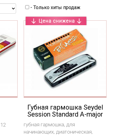
- Только хиты продаж
Губная гармошка Seydel
Session Standard А-major
губная гармошка, для
 12
начинающих, диатоническая,