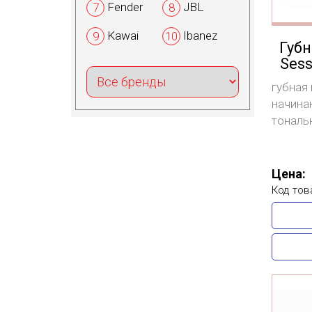
Fender
JBL
7
8
Kawai
Ibanez
9
10
Губн
Sess
губная
начина
тональ
Цена:
Код тов