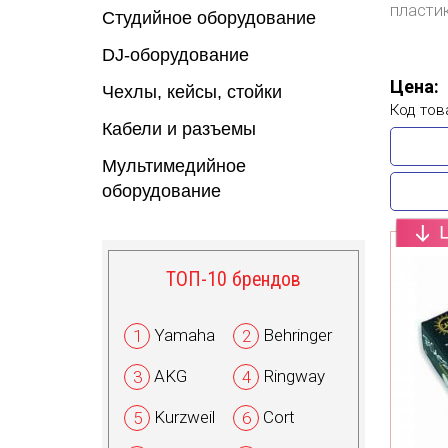
пласти
Студийное оборудование
DJ-оборудование
Цена:
Чехлы, кейсы, стойки
Код тов
Кабели и разъемы
Мультимедийное
оборудование
ТОП-10 брендов
Yamaha
Behringer
1
2
AKG
Ringway
3
4
Kurzweil
Cort
5
6