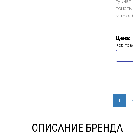
губная 
тональ
мажор)
Цена:
Код тов
(curr
1
ОПИСАНИЕ БРЕНДА