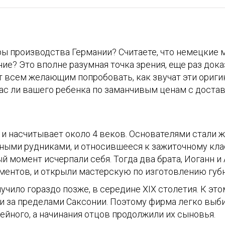
ы производства Германии? Считаете, что немецкие 
е? Это вполне разумная точка зрения, еще раз док
ет всем желающим попробовать, как звучат эти ориг
 вас ли вашего ребенка по заманчивым ценам с достав
 и насчитывает около 4 веков. Основателями стали 
ными рудниками, и относившееся к зажиточному кла
ый момент исчерпали себя. Тогда два брата, Иоганн 
ентов, и открыли мастерскую по изготовлению губ
учило гораздо позже, в середине XIX столетия. К эт
и за пределами Саксонии. Поэтому фирма легко выб
ейного, а начинания отцов продолжили их сыновья.