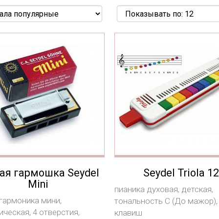
ая гармошка Seydel
Seydel Triola 12
Mini
пианика духовая, детская,
 гармоника мини,
тональность С (До мажор),
ческая, 4 отверстия,
клавиш