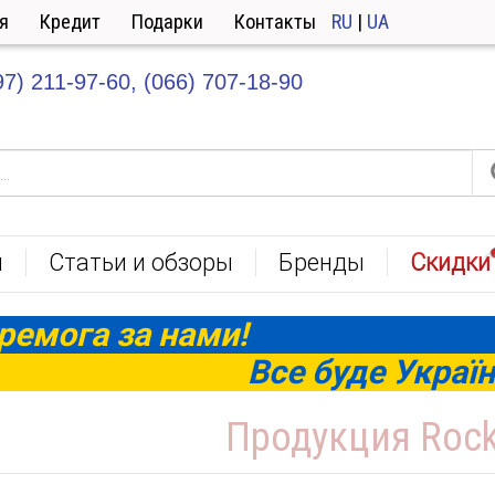
я
Кредит
Подарки
Контакты
RU
|
UA
97) 211-97-60,
(066) 707-18-90
ы
Статьи и обзоры
Бренды
Скидки
ремога за нами!
Все буде Україн
Продукция Roc