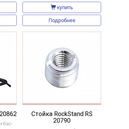
купить
Подробнее
S20862
Стойка RockStand RS
20790
и бас-