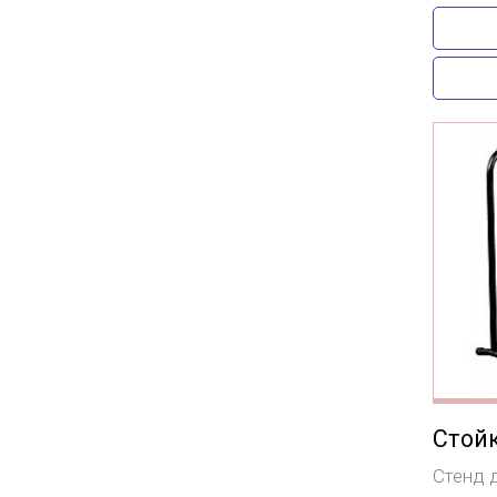
Стойк
Cтенд д