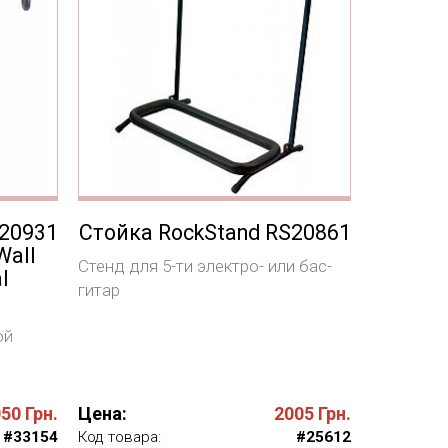
S20931
Стойка RockStand RS20861
Wall
Стенд для 5-ти электро- или бас-
l
гитар
ой
050
Грн.
Цена:
2005
Грн.
#33154
Код товара:
#25612