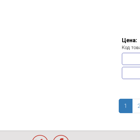
Цена:
Код тов
(curr
1
Twitter
Facebook