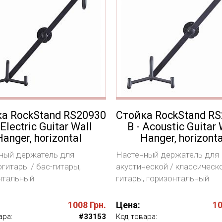
а RockStand RS20930
Стойка RockStand R
 Electric Guitar Wall
B - Acoustic Guitar 
Hanger, horizontal
Hanger, horizonta
ный держатель для
Настенный держатель для
гитары / бас-гитары,
акустической / классическ
нтальный
гитары, горизонтальный
1008
Грн.
Цена:
1
ара:
#33153
Код товара: