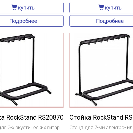
купить
купить
Подробнее
Подробнее
а RockStand RS20870
Стойка RockStand R
ля 3-х акустических гитар
Стенд для 7-ми электро- ил