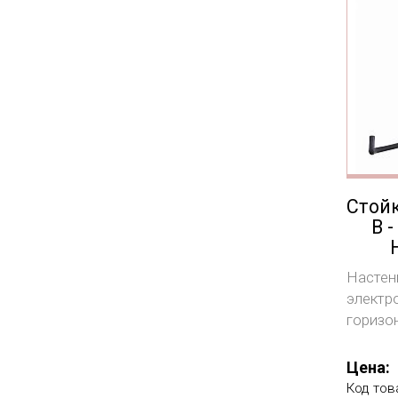
Стойк
B -
Настен
электро
горизо
Цена:
Код тов