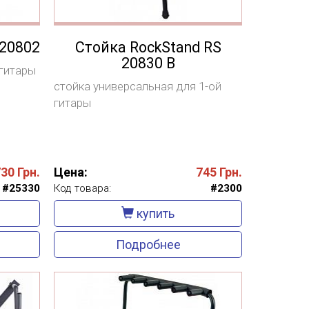
S20802
Стойка RockStand RS
20830 B
 гитары
стойка универсальная для 1-ой
гитары
730
Грн.
Цена:
745
Грн.
#25330
Код товара:
#2300
купить
Подробнее