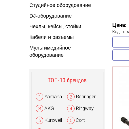
Студийное оборудование
DJ-оборудование
Цена:
Чехлы, кейсы, стойки
Код тов
Кабели и разъемы
Мультимедийное
оборудование
ТОП-10 брендов
Yamaha
Behringer
1
2
AKG
Ringway
3
4
Kurzweil
Cort
5
6