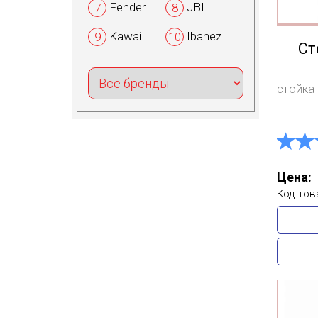
Fender
JBL
7
8
Kawai
Ibanez
9
10
Ст
стойка
Цена:
Код тов