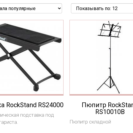
а RockStand RS24000
Пюпитр RockSta
RS10010B
ическая подставка под
Пюпитр складной
тариста.