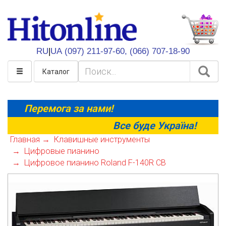
HitOnline
RU
|
UA
(097) 211-97-60,
(066) 707-18-90
Каталог
Перемога за нами!
Все буде Україна!
Главная
Клавишные инструменты
Цифровые пианино
Цифровое пианино Roland F-140R CB