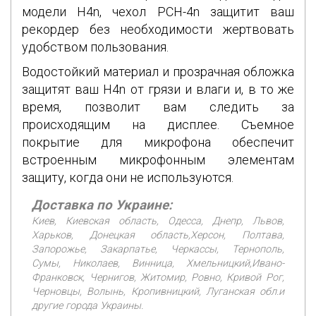
модели H4n, чехол PCH-4n защитит ваш
рекордер без необходимости жертвовать
удобством пользования.
Водостойкий материал и прозрачная обложка
защитят ваш H4n от грязи и влаги и, в то же
время, позволит вам следить за
происходящим на дисплее. Съемное
покрытие для микрофона обеспечит
встроенным микрофонным элементам
защиту, когда они не используются.
Доставка по Украине:
Киев, Киевская область, Одесса, Днепр, Львов,
Харьков, Донецкая область,Херсон, Полтава,
Запорожье, Закарпатье, Черкассы, Тернополь,
Сумы, Николаев, Винница, Хмельницкий,Ивано-
Франковск, Чернигов, Житомир, Ровно, Кривой Рог,
Черновцы, Волынь, Кропивницкий, Луганская обл.и
другие города Украины.