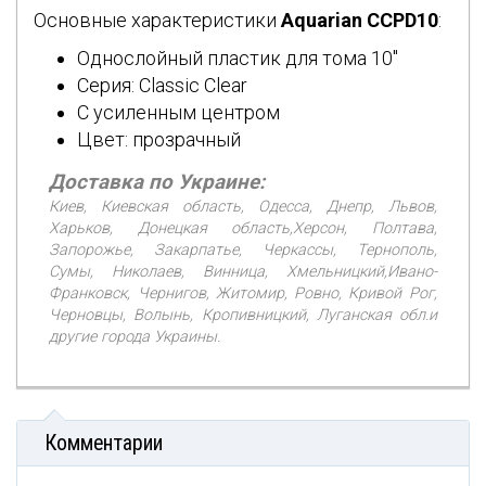
Основные характеристики
Aquarian CCPD10
:
Однослойный пластик для тома 10"
Серия: Classic Clear
С усиленным центром
Цвет: прозрачный
Доставка по Украине:
Киев, Киевская область, Одесса, Днепр, Львов,
Харьков, Донецкая область,Херсон, Полтава,
Запорожье, Закарпатье, Черкассы, Тернополь,
Сумы, Николаев, Винница, Хмельницкий,Ивано-
Франковск, Чернигов, Житомир, Ровно, Кривой Рог,
Черновцы, Волынь, Кропивницкий, Луганская обл.и
другие города Украины.
Комментарии