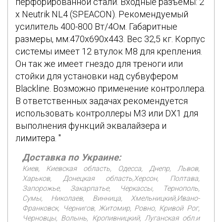
перфорированной стали. Входные разъемы: 2
x Neutrik NL4 (SPEACON). Рекомендуемый
усилитель 400-800 Вт/4Ом. Габаритные
размеры, мм:470х690х443. Вес 32,5 кг. Корпус
системы имеет 12 втулок M8 для крепления.
Он так же имеет гнездо для треноги или
стойки для установки над субвуфером
Blackline. Возможно применение контроллера.
В ответственных задачах рекомендуется
использовать контроллеры M3 или DX1 для
выполнения функций эквалайзера и
лимитера. "
Доставка по Украине:
Киев, Киевская область, Одесса, Днепр, Львов,
Харьков, Донецкая область,Херсон, Полтава,
Запорожье, Закарпатье, Черкассы, Тернополь,
Сумы, Николаев, Винница, Хмельницкий,Ивано-
Франковск, Чернигов, Житомир, Ровно, Кривой Рог,
Черновцы, Волынь, Кропивницкий, Луганская обл.и