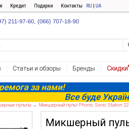
я
Кредит
Подарки
Контакты
RU
|
UA
97) 211-97-60,
(066) 707-18-90
ы
Статьи и обзоры
Бренды
Скидки
ремога за нами!
Все буде Україн
ерные пульты
Микшерный пульт Phonic Sonic Station 22
Микшерный пульт