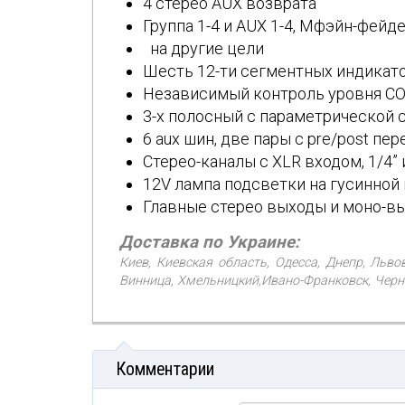
4 стерео AUX возврата
Группа 1-4 и AUX 1-4, Мфэйн-фей
на другие цели
Шесть 12-ти сегментных индикато
Независимый контроль уровня С
3-х полосный с параметрической 
6 aux шин, две пары с pre/post п
Стерео-каналы с XLR входом, 1/4”
12V лампа подсветки на гусинной
Главные стерео выходы и моно-в
Доставка по Украине:
Киев, Киевская область, Одесса, Днепр, Льво
Винница, Хмельницкий,Ивано-Франковск, Черни
Комментарии