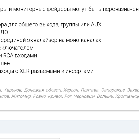
деры и мониторные фейдеры могут быть переназначе
ра для общего выхода, группы или AUX
ОЛО
серединой эквалайзер на моно-каналах
ереключателем
 и RCA входами
 шее
ыходы с XLR-разьемами и инсертами
в, Харьков, Донецкая область,Херсон, Полтава, Запорожье, Зака
гов, Житомир, Ровно, Кривой Рог, Черновцы, Волынь, Кропивницки