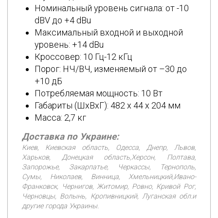
Номинальный уровень сигнала: от -10
dBV до +4 dBu
Максимальный входной и выходной
уровень: +14 dBu
Кроссовер: 10 Гц-12 кГц
Порог: НЧ/ВЧ, изменяемый от –30 до
+10 дБ
Потребляемая мощность: 10 Вт
Габариты (ШхВхГ): 482 х 44 х 204 мм
Масса: 2,7 кг
Доставка по Украине:
Киев, Киевская область, Одесса, Днепр, Львов,
Харьков, Донецкая область,Херсон, Полтава,
Запорожье, Закарпатье, Черкассы, Тернополь,
Сумы, Николаев, Винница, Хмельницкий,Ивано-
Франковск, Чернигов, Житомир, Ровно, Кривой Рог,
Черновцы, Волынь, Кропивницкий, Луганская обл.и
другие города Украины.