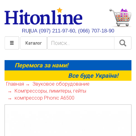
HitOnline
RU
|
UA
(097) 211-97-60,
(066) 707-18-90
Каталог
Перемога за нами!
Все буде Україна!
Главная
Звуковое оборудование
Компрессоры, лимитеры, гейты
компрессор Phonic A6500