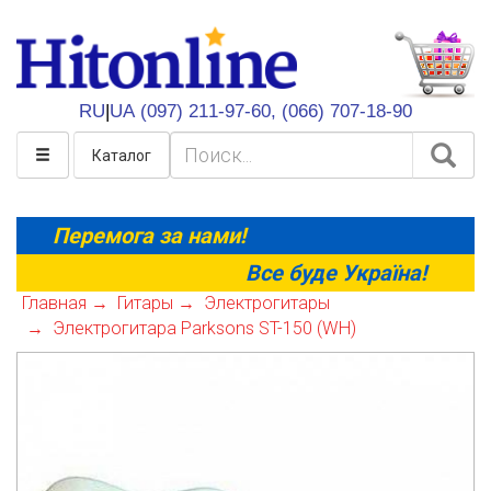
HitOnline
RU
|
UA
(097) 211-97-60,
(066) 707-18-90
Каталог
Перемога за нами!
Все буде Україна!
Главная
Гитары
Электрогитары
Электрогитара Parksons ST-150 (WH)