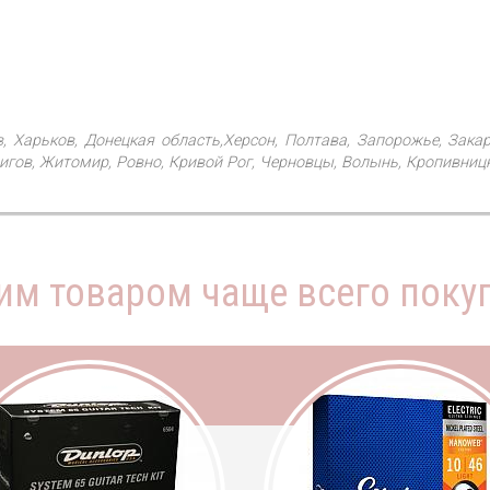
в, Харьков, Донецкая область,Херсон, Полтава, Запорожье, Зака
гов, Житомир, Ровно, Кривой Рог, Черновцы, Волынь, Кропивницки
тим товаром чаще всего поку