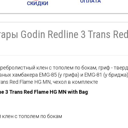
ОПЛАТА
СКИДКИ
ры Godin Redline 3 Trans Re
 сребролистный клен с тополем по бокам, гриф - тверды
ивных хамбакера EMG-85 (у грифа) и EMG-81 (у бриджа
rans Red Flame HG MN, чехол в комплекте
ne 3 Trans Red Flame HG MN with Bag
:
 клен с тополем по бокам