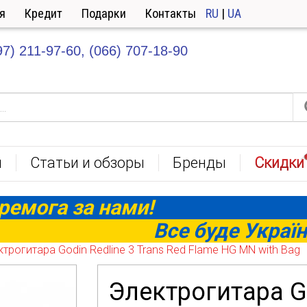
я
Кредит
Подарки
Контакты
RU
|
UA
97) 211-97-60,
(066) 707-18-90
ы
Статьи и обзоры
Бренды
Скидки
ремога за нами!
Все буде Україн
трогитара Godin Redline 3 Trans Red Flame HG MN with Bag
Электрогитара Go