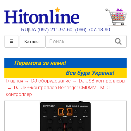
HitOnline
RU
|
UA
(097) 211-97-60,
(066) 707-18-90
Каталог
Перемога за нами!
Все буде Україна!
Главная
DJ-оборудование
DJ USB-контроллеры
DJ USB-контроллер Behringer CMDMM1 MIDI
контроллер