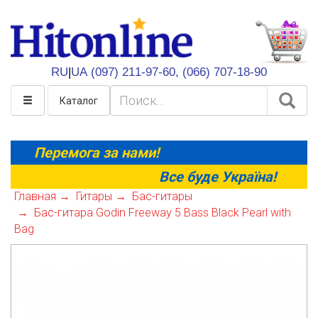
HitOnline
RU
|
UA
(097) 211-97-60,
(066) 707-18-90
Каталог
Перемога за нами!
Все буде Україна!
Главная
Гитары
Бас-гитары
Бас-гитара Godin Freeway 5 Bass Black Pearl with
Bag