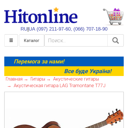
HitOnline
RU
|
UA
(097) 211-97-60,
(066) 707-18-90
Каталог
Перемога за нами!
Все буде Україна!
Главная
Гитары
Акустические гитары
Акустическая гитара LAG Tramontane T77J