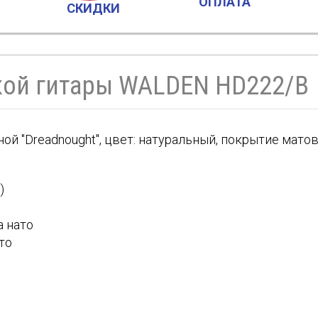
ОПЛАТА
СКИДКИ
кой гитары WALDEN HD222/B
й "Dreadnought", цвет: натуральный, покрытие матово
)
а нато
то