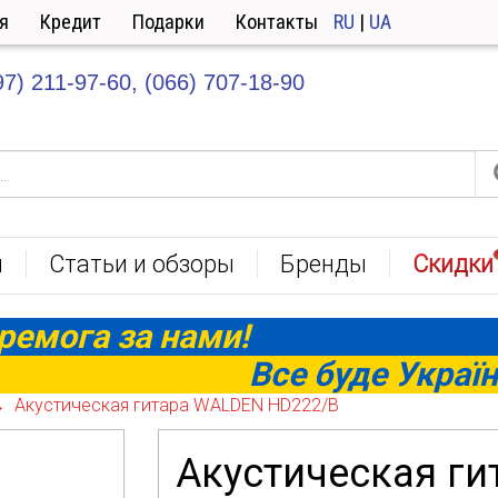
я
Кредит
Подарки
Контакты
RU
|
UA
97) 211-97-60,
(066) 707-18-90
ы
Статьи и обзоры
Бренды
Скидки
ремога за нами!
Все буде Україн
Акустическая гитара WALDEN HD222/B
Акустическая г