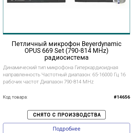
Петличный микрофон Beyerdynamic
OPUS 669 Set (790-814 MHz)
радиосистема
Динамический тип микрофона Гиперкардиоидная
направленность Частотный диапазон: 65-16000 Гц 16
рабочих частот Диапазон 790-814 MHz
Код товара:
#14656
Подробнее