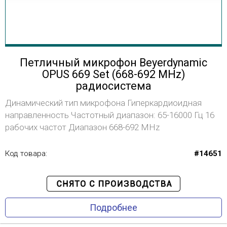
Петличный микрофон Beyerdynamic
OPUS 669 Set (668-692 MHz)
радиосистема
Динамический тип микрофона Гиперкардиоидная
направленность Частотный диапазон: 65-16000 Гц 16
рабочих частот Диапазон 668-692 MHz
Код товара:
#14651
Подробнее