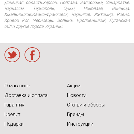
Донецкая область,Херсон, Полтава, Запорожье, Закарпатье,
Черкассы, Тернополь, Сумы, Николаев, Винница,
Хмельницкий,Ивано-Франковск, Чернигов, Житомир, Ровно,
Кривой Рог, Черновцы, Волынь, Кропивницкий, Луганская
обл.и другие города Украины.
acebook
О магазине
Акции
Доставка и оплата
Новости
Гарантия
Статьи и обзоры
Кредит
Бренды
Подарки
Инструкции