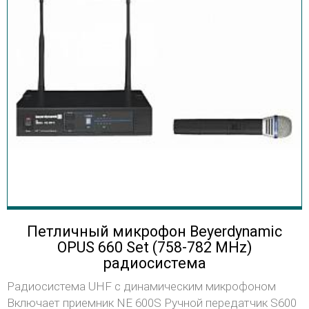
Петличный микрофон Beyerdynamic
OPUS 660 Set (758-782 MHz)
радиосистема
Радиосистема UHF с динамическим микрофоном
Включает приемник NE 600S Ручной передатчик S600